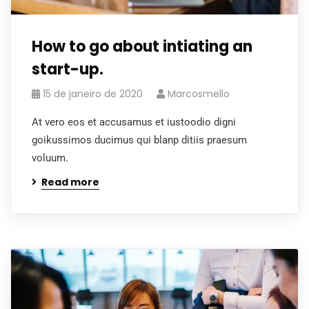
How to go about intiating an
start-up.
15 de janeiro de 2020
Marcosmello
At vero eos et accusamus et iustoodio digni
goikussimos ducimus qui blanp ditiis praesum
voluum.
Read more