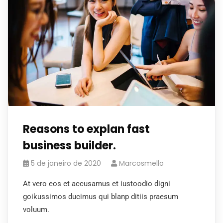
Reasons to explan fast
business builder.
5 de janeiro de 2020
Marcosmello
At vero eos et accusamus et iustoodio digni
goikussimos ducimus qui blanp ditiis praesum
voluum.